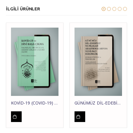
ILGILI ÜRÜNLER
KOVİD-19 (COVID-19) ve DİNİ BAŞA ÇIKMA Yalnızlık, Umutsuzluk, Hayatın Anlamı ve Kader Algısı
GÜNÜMÜZ DİL-EDEBİYAT VE FİLOLOJİ ARAŞTIRMALARINDA YENİLİKÇİ EĞİLİMLER: KURAM, YÖNTEM ve TEKNİKLER ULUSLARARASI SEMPOZYUM KİTABI