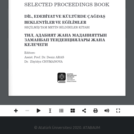
SELECTED PROCEEDINGS BOOK
DİL, EDEBİYAT VE KÜLTÜRDE ÇAĞDAŞ 
BEKLENTİLER VE  EĞİLİMLER
SEÇİLMİŞ TAM METİN BİLDİRİLER KİTABI
ТИЛ, АДАБИЯТ ЖАНА МАДАНИЯТТЫН 
ЗАМАНБАП ТЕНДЕНЦИЯЛАРЫ ЖАНА 
КЕЛЕЧЕГИ
Editors:
Assist. Prof. Dr. Deniz ARAS 
Dr.
  Zhyldyz CHYMANOVA
© Atatürk Üniversitesi 2020. ATABAUM