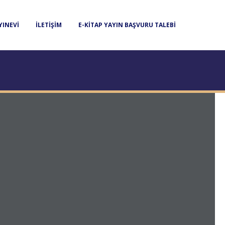
YINEVI
İLETIŞIM
E-KITAP YAYIN BAŞVURU TALEBI