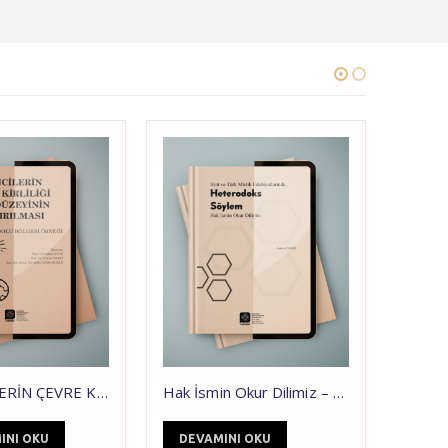
Hak İsmin Okur Dilimiz – Hint ve Türk Mistik Edebiyatlarında Heterodoks Söylem
ULUSLARARASI ŞEHRÎYAR DİL ve EDEBİYAT SEMPOZYUMU BİLDİRİLE
DEVAMINI OKU
DEVAMINI OKU