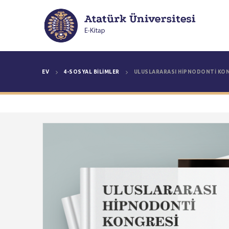
EV
4-SOSYAL BILIMLER
ULUSLARARASI HİPNODONTİ KO