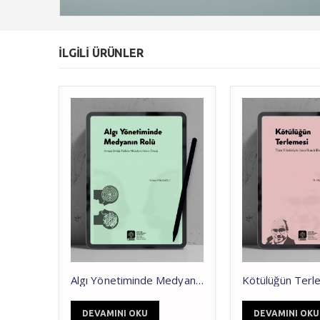
ILGILI ÜRÜNLER
Algı Yönetiminde Medyanın Rolü: Avrupa Birliği-Türkiye Müzakere Süreci Örneği
Kötülüğün Terlemesi Tüm Yönleriyle Jean Baudrillard
AMINI OKU
DEVAMINI OKU