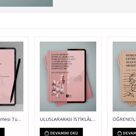
ULUSLARARASI İSTİKLÂL MARŞI’NIN KABULÜNÜN 100. YILI ve TÜRK DÜNYASI EDEBİYATLARINDA HÜRRİYET FİKRİ SEMPOZYUMU
ÖĞRENCİLERİN ÇEVRE KİRLİLİĞİ ALGI DÜZEYİNİN ARAŞTIRILMASI DOĞU ANADOLU BÖLGESİ ÖRNEĞİ
DEVAMINI OKU
DEVAMINI OKU