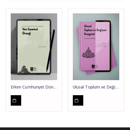
Erken Cumhuriyet Döneminde Yerel Basın Yoluyla Türklüğün İnşası: Van Gazetesi Örneği
Ulusal Toplum ve Değişme Kongresi Tam Metin Bildiriler