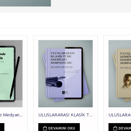
Algı Yönetiminde Medyanın Rolü: Avrupa Birliği-Türkiye Müzakere Süreci Örneği
ULUSLARARASI KLASİK TÜRK EDEBİYATI SEMPOZYUMU BİLDİRİLER KİTABI
DEVAMINI OKU
DEVAM