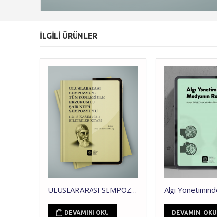
ILGILI ÜRÜNLER
Kariyer Planlamada İşkolizmin Etkisi (Erzurum İli Örneği)
ULUSLARARASI SEMPOZYUM: TÜM YÖNLERİYLE ERZURUMLU ŞAİR NEF‘Î SEMPOZYUMU
DEVAMINI OKU
DEVAMINI OKU