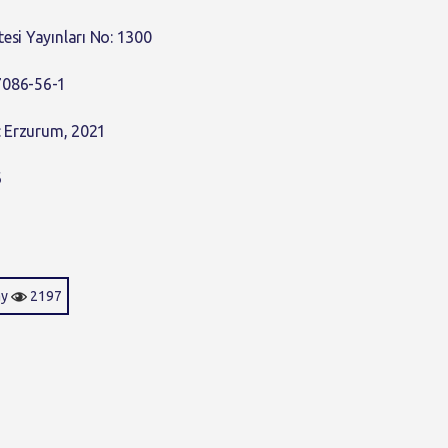
tesi Yayınları No: 1300
7086-56-1
ı: Erzurum, 2021
6
ay
2197