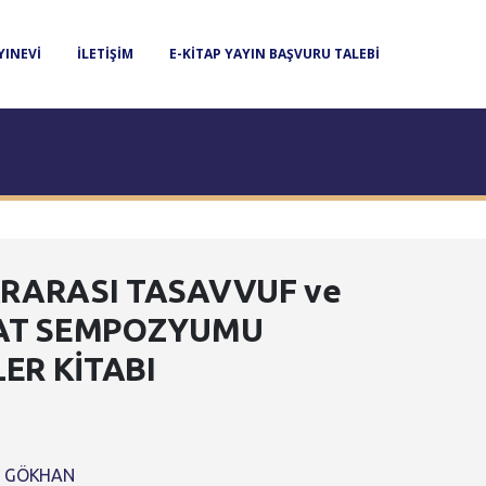
YINEVI
İLETIŞIM
E-KITAP YAYIN BAŞVURU TALEBI
RARASI TASAVVUF ve
AT SEMPOZYUMU
LER KİTABI
an GÖKHAN