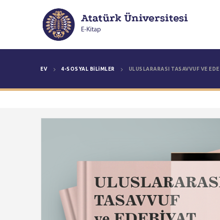
EV
4-SOSYAL BILIMLER
ULUSLARARASI TASAVVUF VE EDE