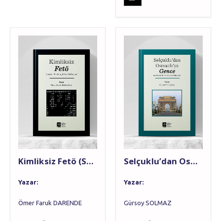
Kimliksiz Fetö (Sosyal-Psikolojik Bir Yaklaşım)
Selçuklu’dan Osmanlı’ya Gence
Yazar
:
Yazar:
Ömer Faruk DARENDE
Gürsoy SOLMAZ