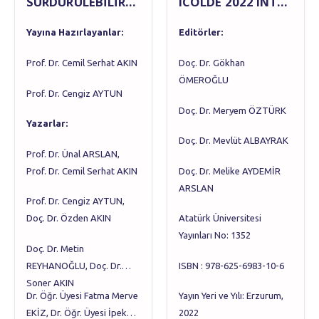
SÜRDÜRÜLEBİLİRLİK
ICOLDE 2022 INTERNATIONAL CONGRESS ON OPEN LEARNING AND DISTANCE EDUCATION 2022 TAM METİN BİLDİRİ KİTABI PROCEEDINGS BOOK
Yayına Hazırlayanlar:
Editörler:
Prof. Dr. Cemil Serhat AKIN
Doç. Dr. Gökhan
ÖMEROĞLU
Prof. Dr. Cengiz AYTUN
Doç. Dr. Meryem ÖZTÜRK
Yazarlar:
Doç. Dr. Mevlüt ALBAYRAK
Prof. Dr. Ünal ARSLAN,
Prof. Dr. Cemil Serhat AKIN
Doç. Dr. Melike AYDEMİR
ARSLAN
Prof. Dr. Cengiz AYTUN,
Doç. Dr. Özden AKIN
Atatürk Üniversitesi
Yayınları No: 1352
Doç. Dr. Metin
REYHANOĞLU, Doç. Dr.
ISBN : 978-625-6983-10-6
Soner AKIN
Dr. Öğr. Üyesi Fatma Merve
Yayın Yeri ve Yılı: Erzurum,
EKİZ, Dr. Öğr. Üyesi İpek
2022