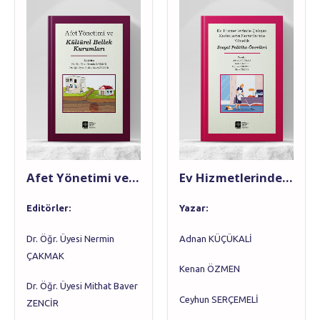
Afet Yönetimi ve Kültürel Bellek Kurumları
Ev Hizmetlerinde Çalışan Kadınların Sorunlarına Yönelik Sosyal Politika Önerileri
Editörler:
Yazar
:
Dr. Öğr. Üyesi Nermin
Adnan KÜÇÜKALİ
ÇAKMAK
Kenan ÖZMEN
Dr. Öğr. Üyesi Mithat Baver
Ceyhun SERÇEMELİ
ZENCİR