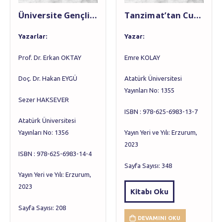
Üniversite Gençliğinde Günah Algısı (Araştırma)
Tanzimat’tan Cumhuriyet’e TÜRKİYE’DE BELEDİYE BİNALARI
Yazarlar:
Yazar:
Prof. Dr. Erkan OKTAY
Emre KOLAY
Doç. Dr. Hakan EYGÜ
Atatürk Üniversitesi
Yayınları No: 1355
Sezer HAKSEVER
ISBN : 978-625-6983-13-7
Atatürk Üniversitesi
Yayınları No: 1356
Yayın Yeri ve Yılı: Erzurum,
2023
ISBN : 978-625-6983-14-4
Sayfa Sayısı: 348
Yayın Yeri ve Yılı: Erzurum,
2023
Kitabı Oku
Sayfa Sayısı: 208
DEVAMINI OKU