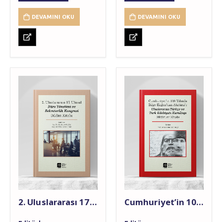
DEVAMINI OKU
DEVAMINI OKU
2. Uluslararası 17. Ulusal Büro Yönetimi ve Sekreterlik Kongresi Bildiri Kitabı
Cumhuriyet’in 100. Yılında Bilge Kağan’dan Atatürk’e Uluslararası Türkçe ve Türk Edebiyatı Kurultayı Bildiriler Kitabı