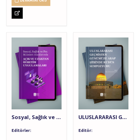
DEVAMINI OKU
Sosyal, Sağlık ve Fen Bilimleri Alanlarında AÇIK VE UZAKTAN ÖĞRETİM UYGULAMALARI
ULUSLARARASI GEÇMİŞTEN GÜNÜMÜZE ARAP ŞİİRİNDE KUDÜS SEMPOZYUMU
Editörler:
Editör: