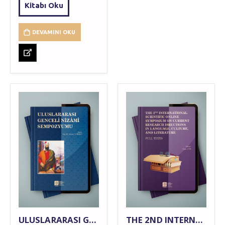
Kitabı Oku
DEVAMINI OKU
ULUSLARARASI GENCELÎ NİZÂMÎ SEMPOZYUMU
THE 2ND INTERNATIONAL SCIENTIFIC ONLINE SYMPOSIUM ON CURRENT RESEARCH DIRECTIONS IN LANGUAGE, CULTURE, AND LITERATURE FULL TEXTS