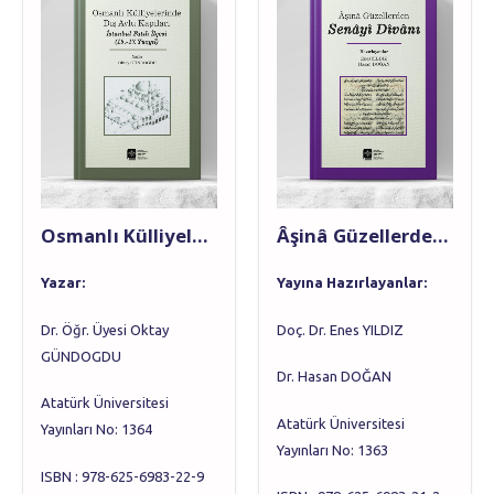
Osmanlı Külliyelerinde Dış Avlu Kapıları İstanbul Fatih İlçesi (15.-17. Yüzyıl)
Âşinâ Güzellerden SENÂYÎ DÎVÂNI
Yazar
:
Yayına Hazırlayanlar
:
Dr. Öğr. Üyesi Oktay
Doç. Dr. Enes YILDIZ
GÜNDOGDU
Dr. Hasan DOĞAN
Atatürk Üniversitesi
Atatürk Üniversitesi
Yayınları No: 1364
Yayınları No: 1363
ISBN : 978-625-6983-22-9