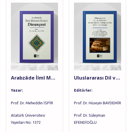
Arabzâde İlmî Mehmed Efendi Divançesi
Uluslararası Dil ve Edebiyat Araştırmaları Sempozyumu Bildiriler Kitabı
Yazar
:
Editörler
:
Prof. Dr. Meheddin İSPİR
Prof. Dr. Hüseyin BAYDEMİR
Atatürk Üniversitesi
Prof. Dr. Süleyman
Yayınları No: 1372
EFENDİOĞLU