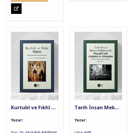
Kurtubî ve Fıkhî Tefsiri
Tarih İnsan Mekan Bağlamında Beyoğlu’nda Değişim ve Dönüşüm
Yazar:
Yazar:
Doç. Dr. Abdullah BAYRAM
Uğur AYIK