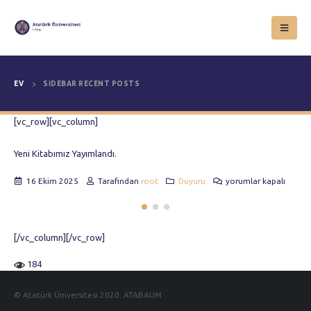
EV
SIDEBAR RECENT POSTS
[vc_row][vc_column]
Yeni Kitabımız Yayımlandı.
için
16 Ekim 2025
Tarafından
root
Duyuru
yorumlar kapalı
[/vc_column][/vc_row]
184
© Atatürk Üniversitesi 2020. ATABAUM