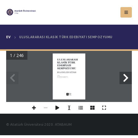
EV
ULUSLARARASI KLASİK TÜRK EDEBİYATI SEMPOZYUMU
1 / 246
ULUSLARARASI
KLASİK TÜRK 
EDEBİYATI 
SEMPOZYUMU
BİLDİRİLER KİTABI
Editör:
Doç. Dr. Recai KIZILTUNÇ
© Atatürk Üniversitesi 2020. ATABAUM