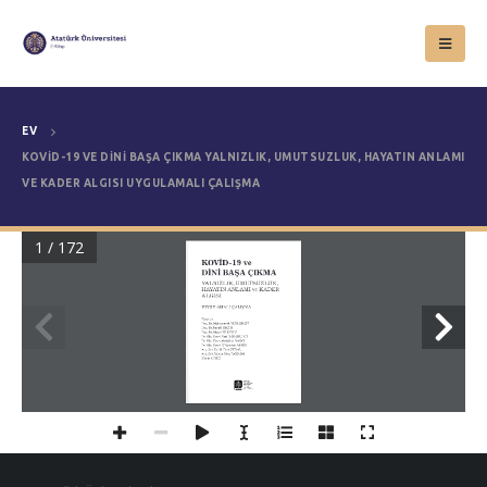
EV
KOVİD-19 VE DİNİ BAŞA ÇIKMA YALNIZLIK, UMUTSUZLUK, HAYATIN ANLAMI
VE KADER ALGISI UYGULAMALI ÇALIŞMA
1 / 172
19
KOVİD-
 ve
DİNİ BAŞA ÇIKMA
YALNIZLIK, UMUTSUZLUK, 
HAYATIN ANLAMI ve KADER 
ALGISI
UYGULAMALI ÇALIŞMA
Yazarlar:
Doç. Dr. Muhammed KIZILGEÇİT
Doç. Dr. İsmail SEÇER
Doç. Dr. Murat YILDIRIM
Dr. Öğr. Üyesi Fuat KARABULUT
Dr. Öğr. Üyesi Abdullah DAĞCI
Dr. Öğr. Üyesi N. Yasemin ANGIN
Arş. Gör. Dr. M. Enes VURAL
Arş. Gör. Nurun Nisa BAYRAM
Murat ÇİNİCİ