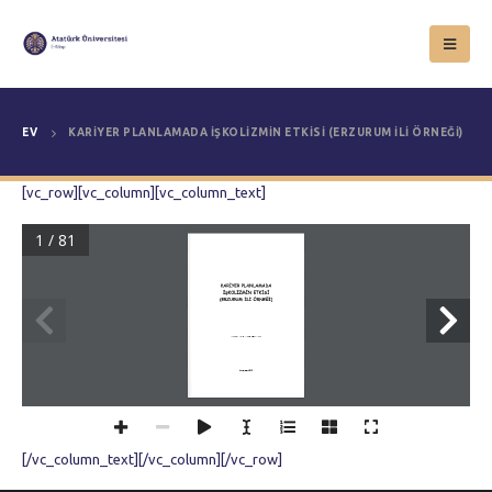
EV
KARIYER PLANLAMADA İŞKOLIZMIN ETKISI (ERZURUM İLI ÖRNEĞI)
[vc_row][vc_column][vc_column_text]
1 / 81
KARİYER PLANLAMADA
İŞKOLİZMİN ETKİSİ 
(ERZURUM İLİ ÖRNEĞİ)
Yasemin ASİLTÜRK OKUTAN
Erzurum 2019
[/vc_column_text][/vc_column][/vc_row]