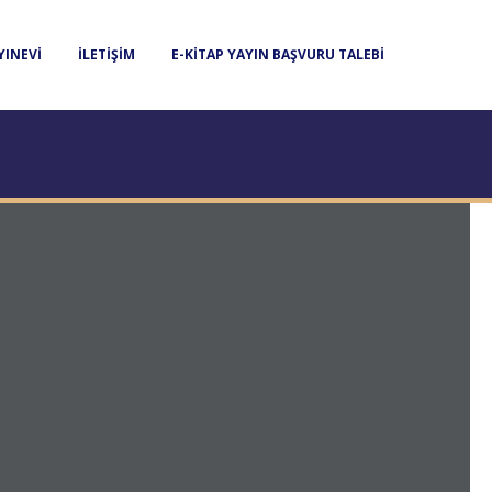
YINEVI
İLETIŞIM
E-KITAP YAYIN BAŞVURU TALEBI