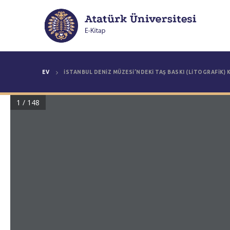
EV
İSTANBUL DENIZ MÜZESI’NDEKI TAŞ BASKI (LITOGRAFIK) 
1 / 148