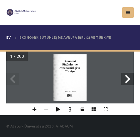
EV
EKONOMIK BÜTÜNLEŞME AVRUPA BIRLIĞI VE TÜRKIYE
1 / 200
Ekonomik
Bütünleşme 
Avrupa Birliği ve
Türkiye
Yazar
Prof. Dr. Sevda YAPRAKLI
© Atatürk Üniversitesi 2020. ATABAUM